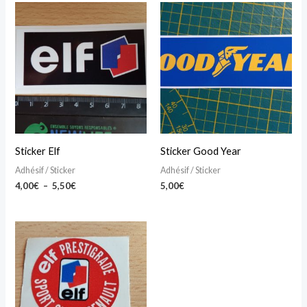
Plage
Ce
de
produit
prix :
4,00€
a
à
5,50€
plusieurs
variations.
Les
options
peuvent
Sticker Elf
Sticker Good Year
être
Adhésif / Sticker
Adhésif / Sticker
choisies
4,00
€
–
5,50
€
5,00
€
sur
la
page
du
produit