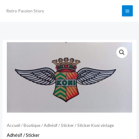
Aller
Retro Passion Story
au
contenu
quantité
de
Sticker
Koni
vintage
Accueil
/
Boutique
/
Adhésif / Sticker
/ Sticker Koni vintage
Adhésif / Sticker