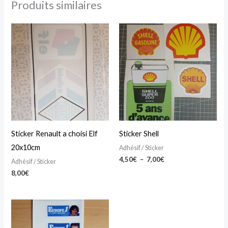
Produits similaires
Plage
Ce
de
produit
prix :
4,50€
a
à
7,00€
plusieurs
variations.
Les
options
peuvent
Sticker Renault a choisi Elf
Sticker Shell
être
20x10cm
Adhésif / Sticker
choisies
4,50
€
–
7,00
€
Adhésif / Sticker
sur
8,00
€
la
page
du
produit