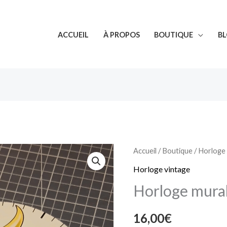
ACCUEIL
À PROPOS
BOUTIQUE
B
quantité
Accueil
/
Boutique
/
Horloge
de
Horloge vintage
Horloge
Horloge mura
murale
Goldorak
16,00
€