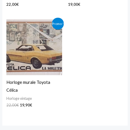
22,00
€
19,00
€
Le
Le
Promo !
prix
prix
initial
actuel
était :
est :
22,00€.
19,90€.
Horloge murale Toyota
Célica
Horloge vintage
22,00
€
19,90
€