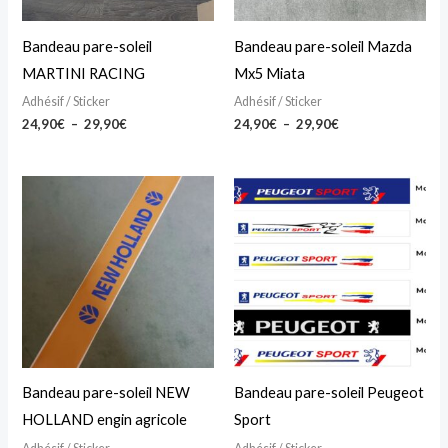
options
options
peuvent
peuvent
Bandeau pare-soleil
Bandeau pare-soleil Mazda
être
être
MARTINI RACING
Mx5 Miata
choisies
choisies
Adhésif / Sticker
Adhésif / Sticker
sur
sur
24,90
€
–
29,90
€
24,90
€
–
29,90
€
la
la
page
page
Plage
Plage
Ce
Ce
du
du
de
de
produit
produit
prix :
prix :
produit
produit
24,90€
24,90€
a
a
à
à
29,90€
29,90€
plusieurs
plusieurs
variations.
variations.
Les
Les
options
options
peuvent
peuvent
Bandeau pare-soleil NEW
Bandeau pare-soleil Peugeot
être
être
HOLLAND engin agricole
Sport
choisies
choisies