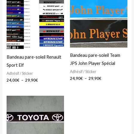
produit
produit
prix :
prix :
produit
produit
24,00€
24,90€
a
a
à
à
29,90€
29,90€
plusieurs
plusieurs
variations.
variations.
Les
Les
options
options
peuvent
peuvent
Bandeau pare-soleil Team
Bandeau pare-soleil Renault
être
être
JPS John Player Spécial
Sport Elf
choisies
choisies
Adhésif / Sticker
Adhésif / Sticker
sur
sur
24,90
€
–
29,90
€
24,00
€
–
29,90
€
la
la
page
page
Plage
Ce
du
du
de
produit
prix :
produit
produit
24,90€
a
à
29,90€
plusieurs
variations.