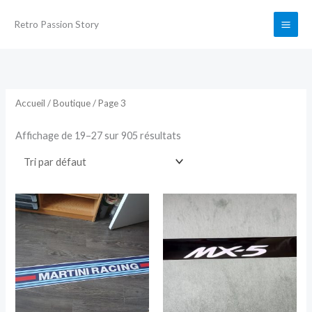
Aller
Retro Passion Story
au
contenu
Accueil
/
Boutique
/ Page 3
Affichage de 19–27 sur 905 résultats
Plage
Plage
Ce
Ce
de
de
produit
produit
prix :
prix :
24,90€
24,90€
a
a
à
à
29,90€
29,90€
plusieurs
plusieurs
variations.
variations.
Les
Les