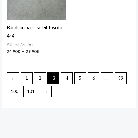
Les
options
peuvent
Bandeau pare-soleil Toyota
être
4×4
choisies
Adhésif / Sticker
sur
24,90
€
–
29,90
€
la
page
du
←
1
2
3
4
5
6
…
99
produit
100
101
→