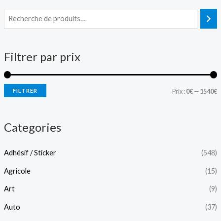
P
P
r
r
i
i
Filtrer par prix
x
x
i
a
FILTRER
Prix :
0€
—
1540€
n
x
Categories
Adhésif / Sticker
(548)
Agricole
(15)
Art
(9)
Auto
(37)